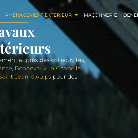
AMÉNAGEMENT EXTÉRIEUR
MAÇONNERIE
DÉNE
ravaux
térieurs
ment auprès des collectivités,
ance
,
Bonnevaux
,
la Chapelle
Saint-Jean-d’Aulps
pour des