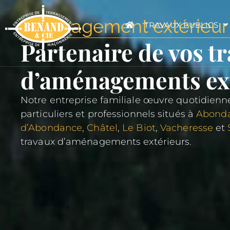
Aménagement extérieur
TRAVAUX PUBLICS
Partenaire de vos t
d’aménagements ex
Notre entreprise familiale œuvre quotidienne
particuliers et professionnels situés à
Abond
d’Abondance
,
Châtel
,
Le Biot
,
Vacheresse
et
travaux d’aménagements extérieurs.