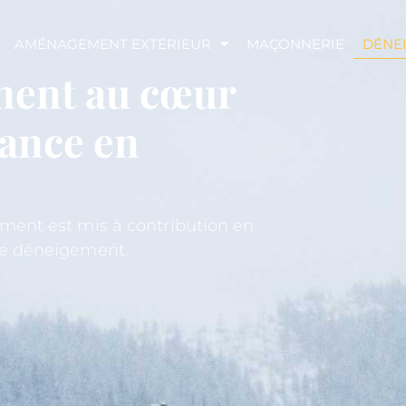
AMÉNAGEMENT EXTÉRIEUR
MAÇONNERIE
DÉNE
ment au cœur
dance en
ement est mis à contribution en
 de déneigement.