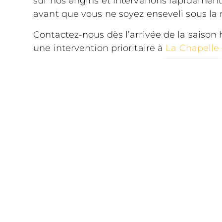
sur nos engins et intervenons rapidemen
avant que vous ne soyez enseveli sous la 
Contactez-nous dès l’arrivée de la saison 
une intervention prioritaire à
La Chapelle
CONTACT
Copyright 2026 - Tous droits réservés
-
Mentions l