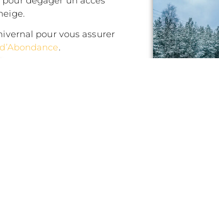
t pour dégager un accès
neige.
hivernal pour vous assurer
 d’Abondance
.
égales