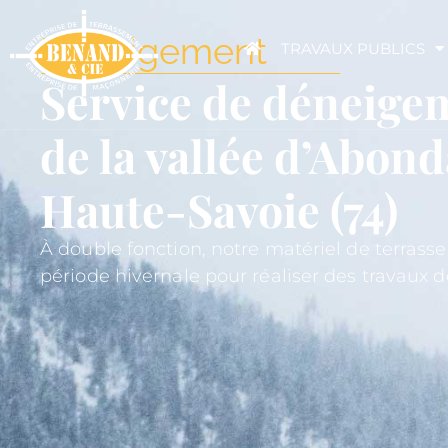
Déneigement
TRAVAUX PUBLICS
Service de déneige
de la vallée d’Abon
Haute-Savoie (74)
À double fonction, notre matériel de terrass
période hivernale pour réaliser des travaux